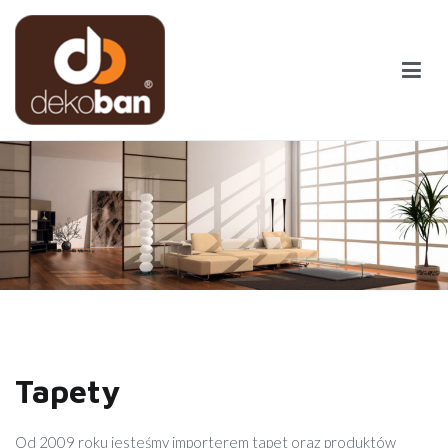
Przejdź
do
treści
Dekoban
Dekoracje z gustem
Tapety
Od 2009 roku jesteśmy importerem tapet oraz produktów